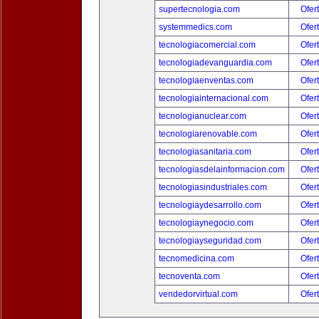
supertecnologia.com
Ofer
systemmedics.com
Ofer
tecnologiacomercial.com
Ofer
tecnologiadevanguardia.com
Ofer
tecnologiaenventas.com
Ofer
tecnologiainternacional.com
Ofer
tecnologianuclear.com
Ofer
tecnologiarenovable.com
Ofer
tecnologiasanitaria.com
Ofer
tecnologiasdelainformacion.com
Ofer
tecnologiasindustriales.com
Ofer
tecnologiaydesarrollo.com
Ofer
tecnologiaynegocio.com
Ofer
tecnologiayseguridad.com
Ofer
tecnomedicina.com
Ofer
tecnoventa.com
Ofer
vendedorvirtual.com
Ofer