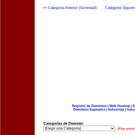
<< Categoria Anterior (Sociedad)
Categoria Siguien
Registro de Dominios
|
Web Hosting
|
D
Dominios Expirados
|
Industrias
|
Indu
Categorías de Dominio:
[Pág. princi