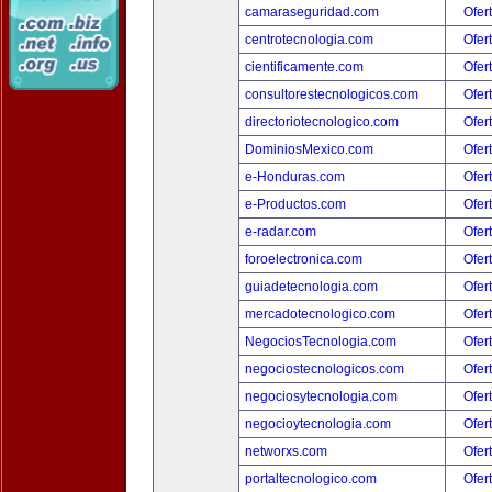
camaraseguridad.com
Ofer
centrotecnologia.com
Ofer
cientificamente.com
Ofer
consultorestecnologicos.com
Ofer
directoriotecnologico.com
Ofer
DominiosMexico.com
Ofer
e-Honduras.com
Ofer
e-Productos.com
Ofer
e-radar.com
Ofer
foroelectronica.com
Ofer
guiadetecnologia.com
Ofer
mercadotecnologico.com
Ofer
NegociosTecnologia.com
Ofer
negociostecnologicos.com
Ofer
negociosytecnologia.com
Ofer
negocioytecnologia.com
Ofer
networxs.com
Ofer
portaltecnologico.com
Ofer