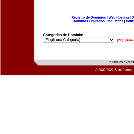
Registro de Dominios
|
Web Hosting
|
D
Dominios Expirados
|
Industrias
|
Indu
Categorías de Dominio:
[Pág. princi
** Precios expre
© 2002/2022 Solo10.com