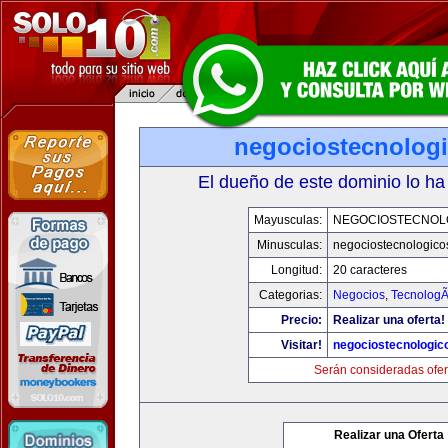
negociostecnolog
El dueño de este dominio lo ha
Mayusculas:
NEGOCIOSTECNOL
Minusculas:
negociostecnologico
Longitud:
20 caracteres
Categorias:
Negocios
,
TecnologÃ
Precio:
Realizar una oferta!
Visitar!
negociostecnologic
Serán consideradas ofer
Realizar una Oferta