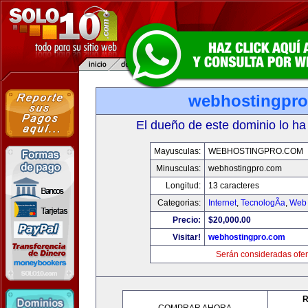
webhostingpr
El dueño de este dominio lo ha
Mayusculas:
WEBHOSTINGPRO.COM
Minusculas:
webhostingpro.com
Longitud:
13 caracteres
Categorias:
Internet
,
TecnologÃ­a
,
Web 
Precio:
$20,000.00
Visitar!
webhostingpro.com
Serán consideradas ofer
R