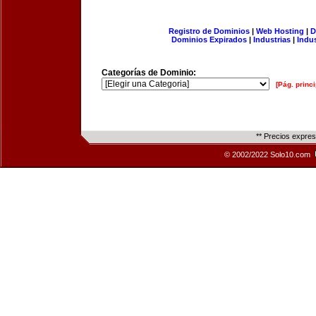
Registro de Dominios
|
Web Hosting
|
D
Dominios Expirados
|
Industrias
|
Indu
Categorías de Dominio:
[Pág. princi
** Precios expre
© 2002/2022 Solo10.com