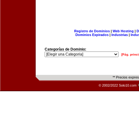
Registro de Dominios
|
Web Hosting
|
D
Dominios Expirados
|
Industrias
|
Indu
Categorías de Dominio:
[Pág. princi
** Precios expre
© 2002/2022 Solo10.com