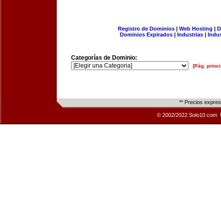
Registro de Dominios
|
Web Hosting
|
D
Dominios Expirados
|
Industrias
|
Indu
Categorías de Dominio:
[Pág. princi
** Precios expre
© 2002/2022 Solo10.com