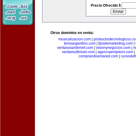
Precio Ofrecido $
Otros dominios en venta:
musicalizacion.com
|
productostecnologicos.c
tenisargentino.com
|
tipsdemarketing.com
|
ventasviainternet.com
|
visionynegocios.com
|
r
ventamultinivel.com
|
agenciaempleos.com
|
comprandoenlared.com
|
cursodef