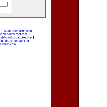
om
|
superpromocion.com
|
ventaporinternet.com
|
egistroenbuscadores.com
|
camaraseguridad.com
|
inanzas.com
|