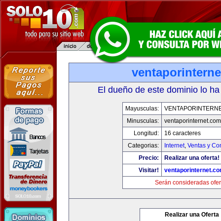
ventaporintern
El dueño de este dominio lo ha
Mayusculas:
VENTAPORINTERN
Minusculas:
ventaporinternet.com
Longitud:
16 caracteres
Categorias:
Internet
,
Ventas y Co
Precio:
Realizar una oferta!
Visitar!
ventaporinternet.c
Serán consideradas ofer
Realizar una Oferta