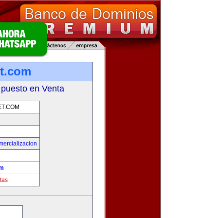
et.com
 puesto en Venta
ET.COM
mercializacion
om
tas