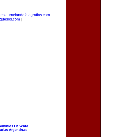
restauraciondefotografias.com
equesos.com
|
ominios En Venta
strias Argentinas