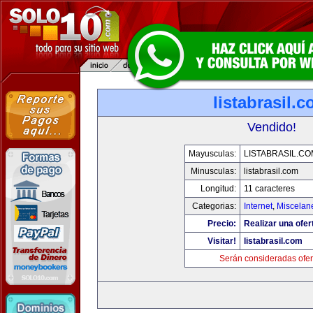
listabrasil.
Vendido!
Mayusculas:
LISTABRASIL.CO
Minusculas:
listabrasil.com
Longitud:
11 caracteres
Categorias:
Internet
,
Miscelane
Precio:
Realizar una ofer
Visitar!
listabrasil.com
Serán consideradas ofer