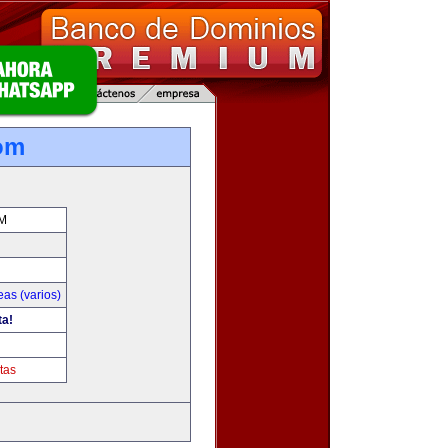
com
M
as (varios)
ta!
tas