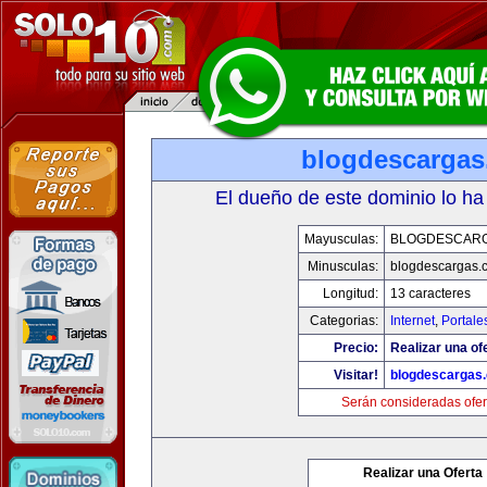
blogdescarga
El dueño de este dominio lo ha
Mayusculas:
BLOGDESCAR
Minusculas:
blogdescargas.
Longitud:
13 caracteres
Categorias:
Internet
,
Portale
Precio:
Realizar una of
Visitar!
blogdescargas
Serán consideradas ofer
Realizar una Oferta