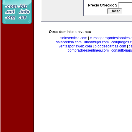
Precio Ofrecido $
Otros dominios en venta:
soloservicio.com
|
cursosparaprofesionales.
salaprensa.com
|
lineamujer.com
|
celujuegos.
ventasporlaweb.com
|
blogdescargas.com
|
ca
compradoresenlinea.com
|
consultoria