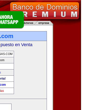
s.com
 puesto en Venta
GAS.COM
com
s
erta!
.com
tas