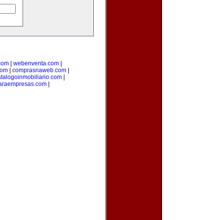
com
|
webenventa.com
|
com
|
comprasnaweb.com
|
talogoinmobiliario.com
|
paraempresas.com
|