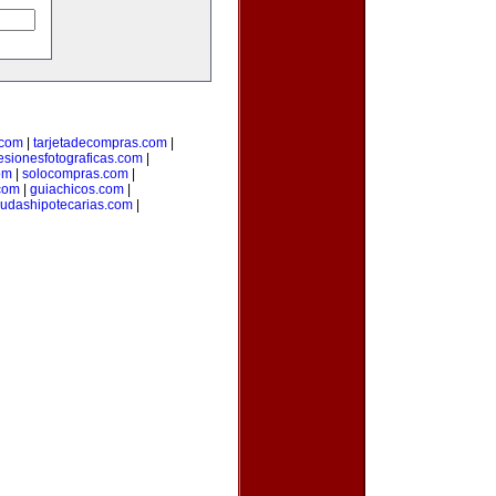
.com
|
tarjetadecompras.com
|
esionesfotograficas.com
|
om
|
solocompras.com
|
com
|
guiachicos.com
|
udashipotecarias.com
|