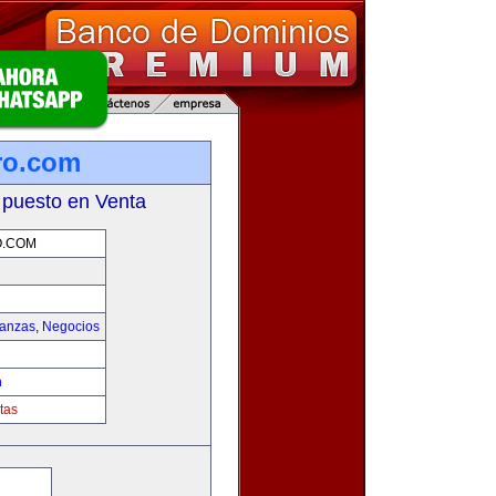
ro.com
 puesto en Venta
O.COM
nanzas
,
Negocios
m
tas