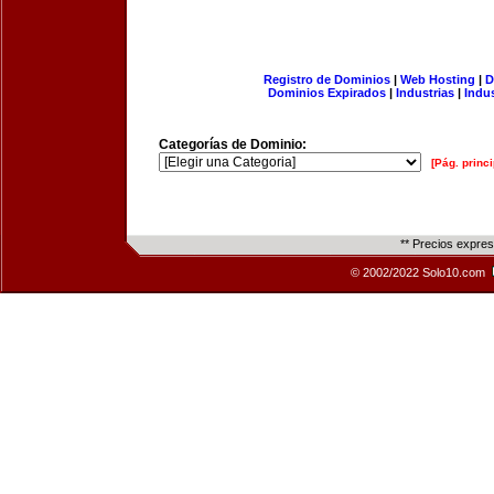
Registro de Dominios
|
Web Hosting
|
D
Dominios Expirados
|
Industrias
|
Indu
Categorías de Dominio:
[Pág. princi
** Precios expre
© 2002/2022 Solo10.com