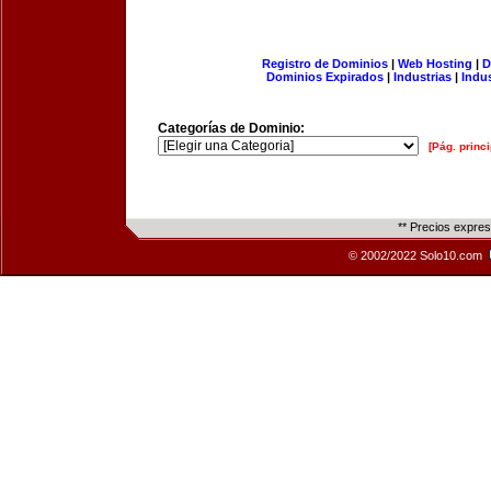
Registro de Dominios
|
Web Hosting
|
D
Dominios Expirados
|
Industrias
|
Indu
Categorías de Dominio:
[Pág. princi
** Precios expre
© 2002/2022 Solo10.com