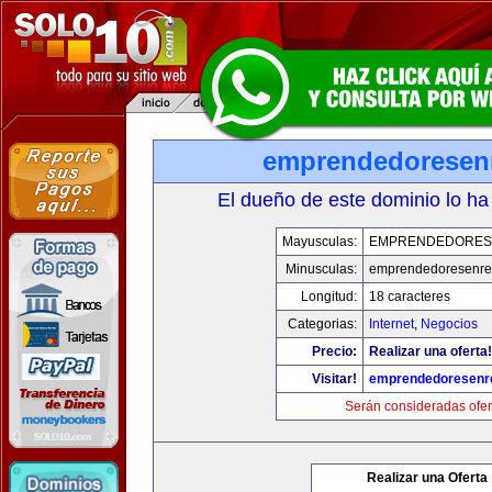
emprendedoresen
El dueño de este dominio lo ha
Mayusculas:
EMPRENDEDORES
Minusculas:
emprendedoresenre
Longitud:
18 caracteres
Categorias:
Internet
,
Negocios
Precio:
Realizar una oferta!
Visitar!
emprendedoresenr
Serán consideradas ofer
Realizar una Oferta