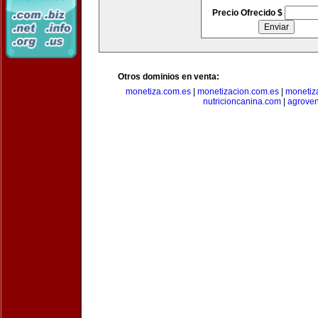
Precio Ofrecido $
Otros dominios en venta:
monetiza.com.es
|
monetizacion.com.es
|
monetiz
nutricioncanina.com
|
agrove