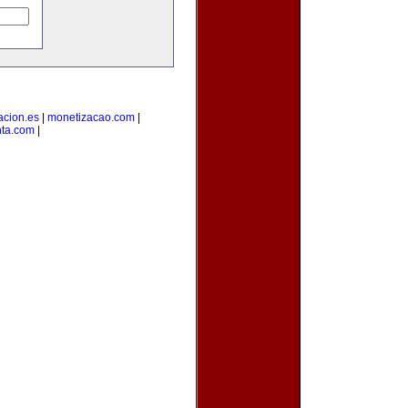
acion.es
|
monetizacao.com
|
nta.com
|