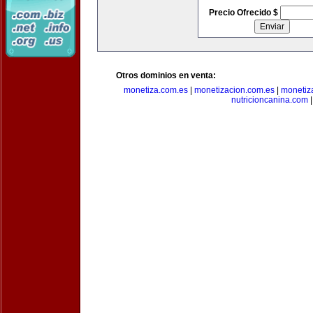
Precio Ofrecido $
Otros dominios en venta:
monetiza.com.es
|
monetizacion.com.es
|
monetiz
nutricioncanina.com
|