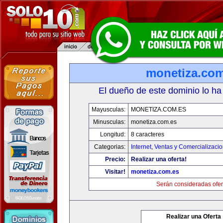
monetiza.com
El dueño de este dominio lo ha
Mayusculas:
MONETIZA.COM.ES
Minusculas:
monetiza.com.es
Longitud:
8 caracteres
Categorias:
Internet
,
Ventas y Comercializaci
Precio:
Realizar una oferta!
Visitar!
monetiza.com.es
Serán consideradas ofer
Realizar una Oferta