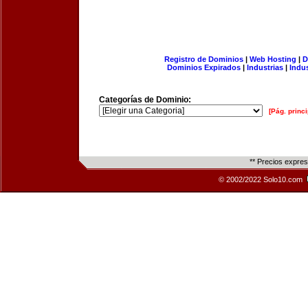
Registro de Dominios
|
Web Hosting
|
D
Dominios Expirados
|
Industrias
|
Indu
Categorías de Dominio:
[Pág. princi
** Precios expre
© 2002/2022 Solo10.com